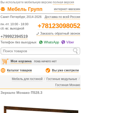
Вы используете мобильную версию
полная версия
Мебель Групп
интернет-магазин
Санкт-Петербург, 2014-2026
Доставка по всей России
+78123098052
пн.-пт. 10:00 - 18:00
сб.-вс. выходной
Заказать обратный звонок
+79992394519
Телефон без выходных
WhatsApp
Viber
Моя корзина
пока ничего нет
Каталог товаров
Вы уже смотрели
Мебель для гостиной
/
Гостиные модульные
/
Гостиная Монако
Зеркало Монако П528.3