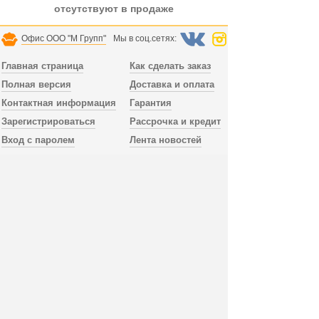
отсутствуют в продаже
Офис ООО "М Групп"
Мы в соц.сетях:
Главная страница
Как сделать заказ
Полная версия
Доставка и оплата
Контактная информация
Гарантия
Зарегистрироваться
Рассрочка и кредит
Вход с паролем
Лента новостей
Доставка заказа осуществляется по всей России.
В Санкт-Петербурге и Лен.области доставка
без предоплаты, можно заказать сборку мебели.
Тел. офиса
+78123098052
пн.-пт. 10:00 - 18:00,
сб.-вс. выходной, время по МСК, СПб.
Дополнительный телефон
+79992394519
работает без выходных, WhatsApp, Viber.
Публичная оферта
Отправить email
Разработка интернет-магазина
BSOL ® СПб.