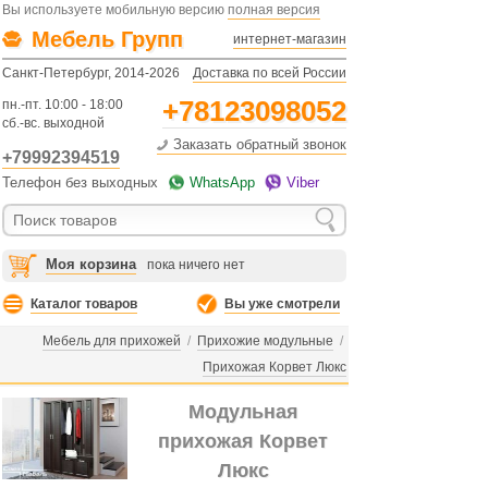
Вы используете мобильную версию
полная версия
Мебель Групп
интернет-магазин
Санкт-Петербург, 2014-2026
Доставка по всей России
+78123098052
пн.-пт. 10:00 - 18:00
сб.-вс. выходной
Заказать обратный звонок
+79992394519
Телефон без выходных
WhatsApp
Viber
Моя корзина
пока ничего нет
Каталог товаров
Вы уже смотрели
Мебель для прихожей
/
Прихожие модульные
/
Прихожая Корвет Люкс
Модульная
прихожая Корвет
Люкс