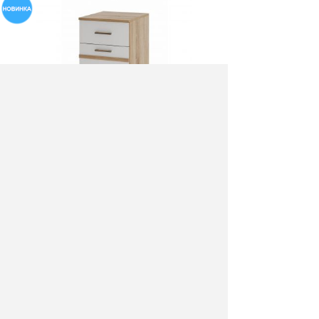
Тумба с ящиками Сакура
2550 руб.
Цена :
Купить :
Артикул:
8569
Производитель: KDS
Материал: ЛДСП
Размер: 40х47х43
Цвет: дуб сонома/белый