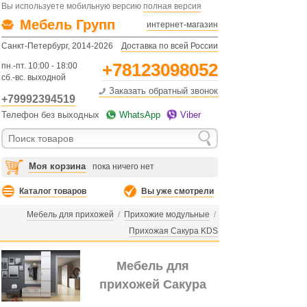
Вы используете мобильную версию
полная версия
Мебель Групп
интернет-магазин
Санкт-Петербург, 2014-2026
Доставка по всей России
+78123098052
пн.-пт. 10:00 - 18:00
сб.-вс. выходной
Заказать обратный звонок
+79992394519
Телефон без выходных
WhatsApp
Viber
Моя корзина
пока ничего нет
Каталог товаров
Вы уже смотрели
Мебель для прихожей
/
Прихожие модульные
/
Прихожая Сакура KDS
Мебель для
прихожей Сакура