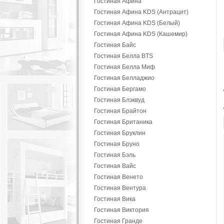
Гостиная Афина
Гостиная Афина KDS (Антрацит)
Гостиная Афина KDS (Белый)
Гостиная Афина KDS (Кашемир)
Гостиная Байс
Гостиная Белла BTS
Гостиная Белла Миф
Гостиная Белладжио
Гостиная Бергамо
Гостиная Блэквуд
Гостиная Брайтон
Гостиная Британика
Гостиная Бруклин
Гостиная Бруно
Гостиная Бэль
Гостиная Вайс
Гостиная Венето
Гостиная Вентура
Гостиная Вика
Гостиная Виктория
Гостиная Гранде