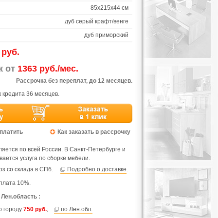
85х215х44 см
дуб серый крафт/венге
дуб приморский
 руб.
ж от
1363 руб./мес.
Рассрочка без переплат, до 12 месяцев.
 кредита 36 месяцев.
оплатить
Как заказать в рассрочку
яется по всей России. В Санкт-Петербурге и
вается услуга по сборке мебели.
з со склада в СПб.
Подробно о доставке
.
плата 10%.
 Лен.область :
по городу
750 руб.
;
по Лен.обл.