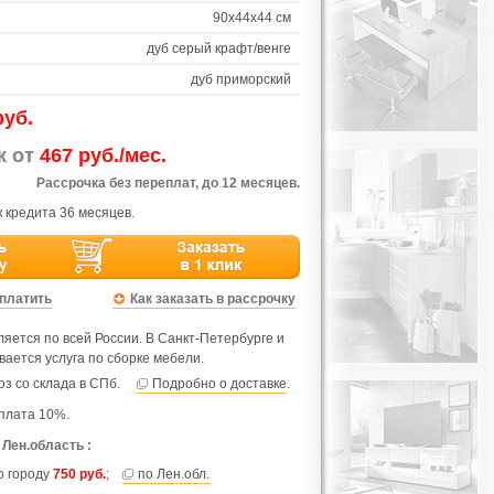
90х44х44 см
дуб серый крафт/венге
дуб приморский
руб.
ж от
467 руб./мес.
Рассрочка без переплат, до 12 месяцев.
 кредита 36 месяцев.
оплатить
Как заказать в рассрочку
яется по всей России. В Санкт-Петербурге и
вается услуга по сборке мебели.
з со склада в СПб.
Подробно о доставке
.
плата 10%.
 Лен.область :
по городу
750 руб.
;
по Лен.обл.