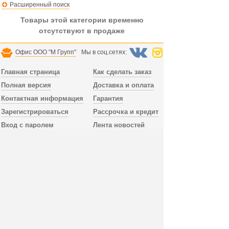
Расширенный поиск
Товары этой категории временно
отсутствуют в продаже
Офис ООО "М Групп"
Мы в соц.сетях:
Главная страница
Как сделать заказ
Полная версия
Доставка и оплата
Контактная информация
Гарантия
Зарегистрироваться
Рассрочка и кредит
Вход с паролем
Лента новостей
Доставка заказа осуществляется по всей России.
В Санкт-Петербурге и Лен.области доставка
без предоплаты, можно заказать сборку мебели.
Тел. офиса
+78123098052
пн.-пт. 10:00 - 18:00,
сб.-вс. выходной, время по МСК, СПб.
Дополнительный телефон
+79992394519
работает без выходных, WhatsApp, Viber.
Публичная оферта
Отправить email