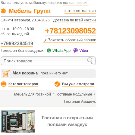
Вы используете мобильную версию
полная версия
Мебель Групп
интернет-магазин
Санкт-Петербург, 2014-2026
Доставка по всей России
+78123098052
пн.-пт. 10:00 - 18:00
сб.-вс. выходной
Заказать обратный звонок
+79992394519
Телефон без выходных
WhatsApp
Viber
Моя корзина
пока ничего нет
Каталог товаров
Вы уже смотрели
Мебель для гостиной
/
Гостиные модульные
/
Гостиная Амадеус
Гостиная с открытыми
полками Амадеус