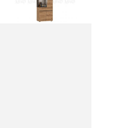
Шкаф витрина низкий Соренто
7400 руб.
Цена :
Купить :
Артикул:
7930
Производитель: Миф
Размер: 70х152х41 см
Цвет: Дуб крафт / Бетон темный