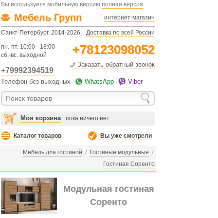
Вы используете мобильную версию
полная версия
Мебель Групп
интернет-магазин
Санкт-Петербург, 2014-2026
Доставка по всей России
+78123098052
пн.-пт. 10:00 - 18:00
сб.-вс. выходной
Заказать обратный звонок
+79992394519
Телефон без выходных
WhatsApp
Viber
Моя корзина
пока ничего нет
Каталог товаров
Вы уже смотрели
Мебель для гостиной
/
Гостиные модульные
/
Гостиная Соренто
Модульная гостиная
Соренто