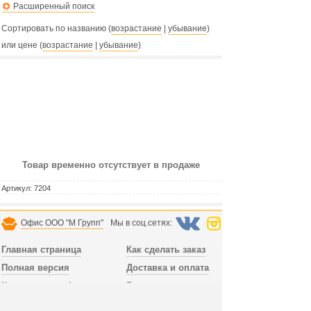
Расширенный поиск
Сортировать по названию (
возрастание
|
убывание
)
или цене (
возрастание
|
убывание
)
Товар временно отсутствует в продаже
Артикул:
7204
Офис ООО "М Групп"
Мы в соц.сетях:
Главная страница
Как сделать заказ
Полная версия
Доставка и оплата
Контактная информация
Гарантия
Зарегистрироваться
Рассрочка и кредит