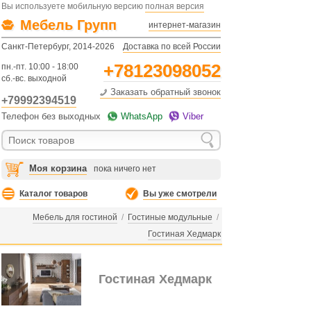
Вы используете мобильную версию
полная версия
Мебель Групп
интернет-магазин
Санкт-Петербург, 2014-2026
Доставка по всей России
+78123098052
пн.-пт. 10:00 - 18:00
сб.-вс. выходной
Заказать обратный звонок
+79992394519
Телефон без выходных
WhatsApp
Viber
Моя корзина
пока ничего нет
Каталог товаров
Вы уже смотрели
Мебель для гостиной
/
Гостиные модульные
/
Гостиная Хедмарк
Гостиная Хедмарк