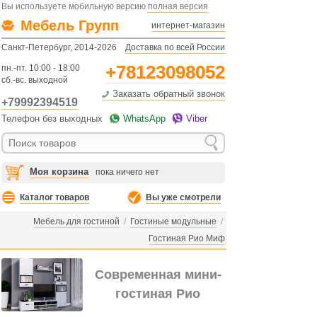
Вы используете мобильную версию
полная версия
Мебель Групп
интернет-магазин
Санкт-Петербург, 2014-2026
Доставка по всей России
+78123098052
пн.-пт. 10:00 - 18:00
сб.-вс. выходной
Заказать обратный звонок
+79992394519
Телефон без выходных
WhatsApp
Viber
Моя корзина
пока ничего нет
Каталог товаров
Вы уже смотрели
Мебель для гостиной
/
Гостиные модульные
/
Гостиная Рио Миф
Современная мини-
гостиная Рио