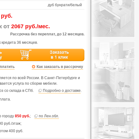
дуб бунрати/белый
 руб.
ж от
2067 руб./мес.
Рассрочка без переплат, до 12 месяцев.
 кредита 36 месяцев.
оплатить
Как заказать в рассрочку
яется по всей России. В Санкт-Петербурге и
вается услуга по сборке мебели.
з со склада в СПб.
Подробно о доставке
.
плата.
по городу
850 руб.
;
по Лен.обл.
0 руб./этаж;
фтом 400 руб.