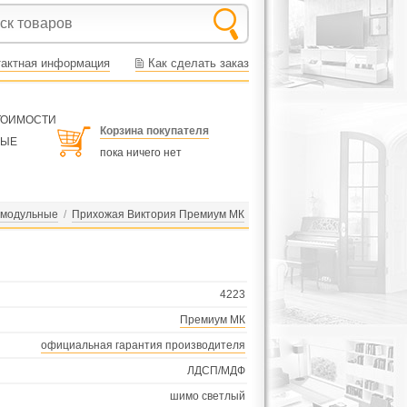
тактная информация
Как сделать заказ
СТОИМОСТИ
Корзина покупателя
НЫЕ
пока ничего нет
 модульные
/
Прихожая Виктория Премиум МК
4223
Премиум МК
официальная гарантия производителя
ЛДСП/МДФ
шимо светлый