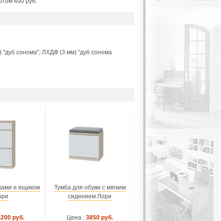
фтом 400 руб.
 "дуб сонома", ЛХДФ (3 мм) "дуб сонома
ками и ящиком
Тумба для обуви с мягким
ори
сидением Лори
6200 руб.
Цена :
3850 руб.