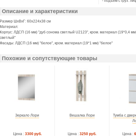
- подъём с груз. ли
Описание и характеристики
Размер ШхВхГ: 60х224х38 см
Материал:
Корпус: ЛДСП (16 мм) "дуб сонома светлый U2123", кром. материал (19*0,4 мм)
светлый"
Фасады: ЛДСП (16 мм) "белое", кром. материал (19*1 мм) "белое"
Похожие и сопутствующие товары
Зеркало Лори
Вешалка Лори
Тумба с двер
Л
Цена :
3300 руб.
Цена :
3250 руб.
Цена :