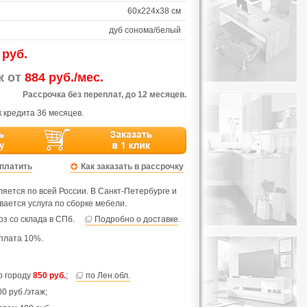
60х224х38 см
дуб сонома/белый
 руб.
ж от
884 руб./мес.
Рассрочка без переплат, до 12 месяцев.
 кредита 36 месяцев.
оплатить
Как заказать в рассрочку
яется по всей России. В Санкт-Петербурге и
вается услуга по сборке мебели.
з со склада в СПб.
Подробно о доставке
.
плата 10%.
по городу
850 руб.
;
по Лен.обл.
0 руб./этаж;