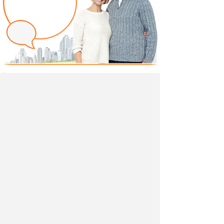
Написать отзыв
Добавив свой, независимый отзыв о товаре "Тумба
Трио 2-0712" вы поможете другим покупателям
определиться с выбором.
Мы не удаляем отрицательные отзывы,
соответствующие действительности и являющиеся
просто мнением потребителя.
Ведь и они тоже помогают в выборе.
Разместить отзыв вы можете также в своей
социальной сети, выбрав её логотип. Так вы
поделитесь свом мнением не только с посетителями
нашего магазина, но и со всеми своими друзьями.