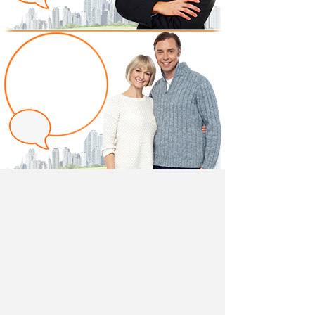
Написать отзыв
Добавив свой, независимый отзыв о товаре
"Вешалка для одежды настенная Престиж ИД
01.118" вы поможете другим покупателям
определиться с выбором.
Мы не удаляем отрицательные отзывы,
соответствующие действительности и являющиеся
просто мнением потребителя.
Ведь и они тоже помогают в выборе.