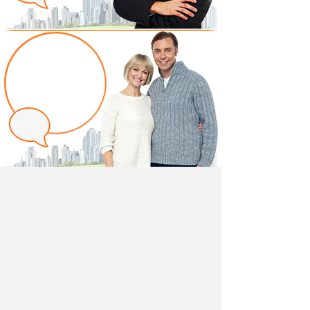
Написать отзыв
Добавив свой, независимый отзыв о товаре
"Вешалка для одежды широкая Престиж ИД 01.116"
вы поможете другим покупателям определиться с
выбором.
Мы не удаляем отрицательные отзывы,
соответствующие действительности и являющиеся
просто мнением потребителя.
Ведь и они тоже помогают в выборе.