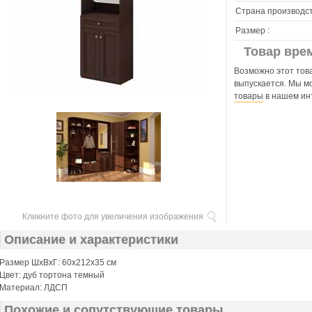
Страна производст
Размер :
Товар вре
Возможно этот това
выпускается. Мы м
товары
в нашем ин
Кликните фото для увеличения изображения
Описание и характеристики
Размер ШхВхГ: 60х212х35 см
Цвет: дуб тортона темный
Материал: ЛДСП
Похожие и сопутствующие товары