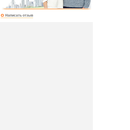
Написать отзыв
Добавив свой, независимый отзыв о товаре "Зеркало
Livorno НМ 040.67 (Панакота Софт)" вы поможете
другим покупателям определиться с выбором.
Мы не удаляем отрицательные отзывы,
соответствующие действительности и являющиеся
просто мнением потребителя.
Ведь и они тоже помогают в выборе.
Разместить отзыв вы можете также в своей
социальной сети, выбрав её логотип. Так вы
поделитесь свом мнением не только с посетителями
нашего магазина, но и со всеми своими друзьями.
Отзыв в Мой Мир
Офис ООО "М Групп"
Мы в соц.сетях:
Главная страница
Как сделать заказ