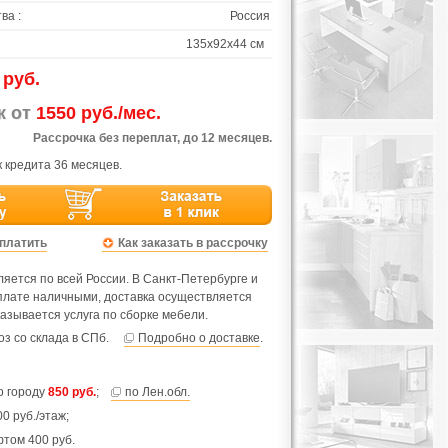
ва :
Россия
135х92х44 см
 руб.
ж от
1550 руб./мес.
Рассрочка без переплат, до 12 месяцев.
 кредита 36 месяцев.
оплатить
Как заказать в рассрочку
яется по всей России. В Санкт-Петербурге и
оплате наличными, доставка осуществляется
азывается услуга по сборке мебели.
з со склада в СПб.
Подробно о доставке
.
по городу
850 руб.
;
по Лен.обл.
0 руб./этаж;
фтом 400 руб.