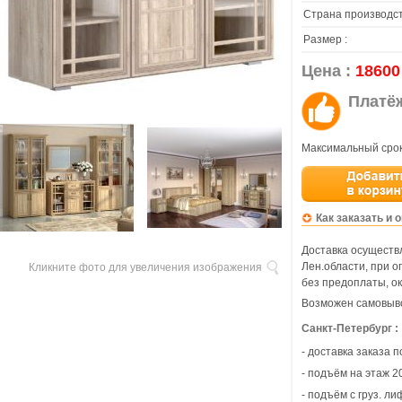
Страна производст
Размер :
Цена :
18600
Платё
Максимальный срок
Как заказать и 
Доставка осуществл
Лен.области, при 
Кликните фото для увеличения изображения
без предоплаты, ок
Возможен самовыво
Санкт-Петербург :
- доставка заказа 
- подъём на этаж 20
- подъём с груз. ли