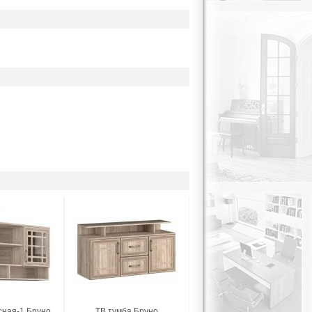
сная-1 Бруно
ТВ тумба Бруно