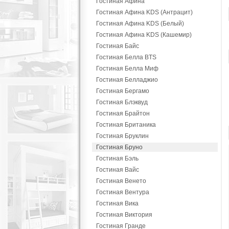
Гостиная Афина
Гостиная Афина KDS (Антрацит)
Гостиная Афина KDS (Белый)
Гостиная Афина KDS (Кашемир)
Гостиная Байс
Гостиная Белла BTS
Гостиная Белла Миф
Гостиная Белладжио
Гостиная Бергамо
Гостиная Блэквуд
Гостиная Брайтон
Гостиная Британика
Гостиная Бруклин
Гостиная Бруно
Гостиная Бэль
Гостиная Вайс
Гостиная Венето
Гостиная Вентура
Гостиная Вика
Гостиная Виктория
Гостиная Гранде