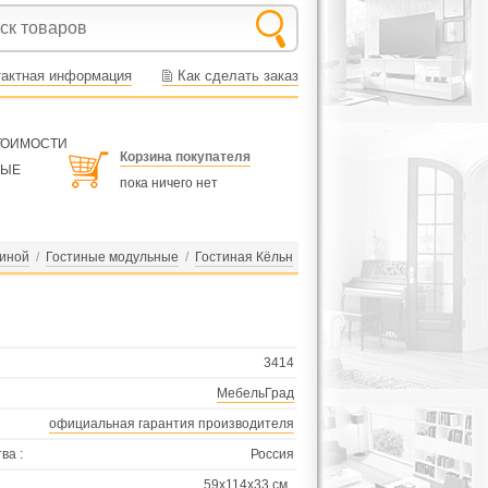
тактная информация
Как сделать заказ
СТОИМОСТИ
Корзина покупателя
НЫЕ
пока ничего нет
тиной
/
Гостиные модульные
/
Гостиная Кёльн
3414
МебельГрад
официальная гарантия производителя
ва :
Россия
59х114х33 см