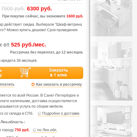
7900 руб.
6300 руб.
При покупке сейчас, вы экономите
1600 руб.
вар действует скидка. Выбирали "Шкаф-витрина
ого? Можно купить дешево! Срок проведения
ж от
525 руб./мес.
Рассрочка без переплат, до 12 месяцев.
 кредита 36 месяцев.
оплатить
Как заказать в рассрочку
яется по всей России. В Санкт-Петербурге и
оплате наличными, доставка осуществляется
азывается услуга по сборке мебели.
з со склада в СПб.
Подробно о доставке
.
 Лен.область :
по городу
750 руб.
по Лен.обл.