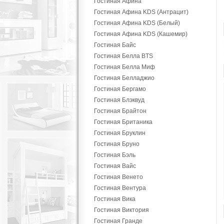
Гостиная Афина
Гостиная Афина KDS (Антрацит)
Гостиная Афина KDS (Белый)
Гостиная Афина KDS (Кашемир)
Гостиная Байс
Гостиная Белла BTS
Гостиная Белла Миф
Гостиная Белладжио
Гостиная Бергамо
Гостиная Блэквуд
Гостиная Брайтон
Гостиная Британика
Гостиная Бруклин
Гостиная Бруно
Гостиная Бэль
Гостиная Вайс
Гостиная Венето
Гостиная Вентура
Гостиная Вика
Гостиная Виктория
Гостиная Гранде