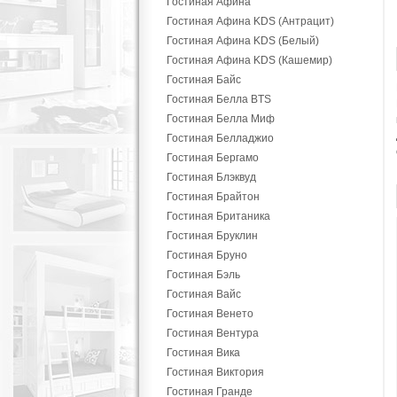
Гостиная Афина
Гостиная Афина KDS (Антрацит)
Гостиная Афина KDS (Белый)
Гостиная Афина KDS (Кашемир)
Гостиная Байс
Гостиная Белла BTS
Гостиная Белла Миф
Гостиная Белладжио
Гостиная Бергамо
Гостиная Блэквуд
Гостиная Брайтон
Гостиная Британика
Гостиная Бруклин
Гостиная Бруно
Гостиная Бэль
Гостиная Вайс
Гостиная Венето
Гостиная Вентура
Гостиная Вика
Гостиная Виктория
Гостиная Гранде