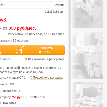
ва :
Россия
111х34х38 см
руб.
ж от
350 руб./мес.
Рассрочка без переплат, до 12 месяцев.
 кредита 36 месяцев.
оплатить
Как заказать в рассрочку
яется по всей России. В Санкт-Петербурге и
вается услуга по сборке мебели.
з со склада в СПб.
Подробно о доставке
.
плата 10%.
 Лен.область :
по городу
750 руб.
;
по Лен.обл.
0 руб./этаж;