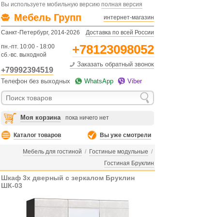
Вы используете мобильную версию
полная версия
Мебель Групп
интернет-магазин
Санкт-Петербург, 2014-2026
Доставка по всей России
+78123098052
пн.-пт. 10:00 - 18:00
сб.-вс. выходной
Заказать обратный звонок
+79992394519
Телефон без выходных
WhatsApp
Viber
Моя корзина
пока ничего нет
Каталог товаров
Вы уже смотрели
Мебель для гостиной
/
Гостиные модульные
/
Гостиная Бруклин
Шкаф 3х дверный с зеркалом Бруклин
ШК-03