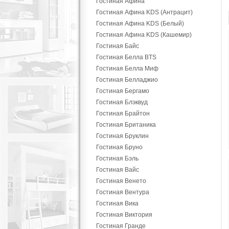
Гостиная Афина
Гостиная Афина KDS (Антрацит)
Гостиная Афина KDS (Белый)
Гостиная Афина KDS (Кашемир)
Гостиная Байс
Гостиная Белла BTS
Гостиная Белла Миф
Гостиная Белладжио
Гостиная Бергамо
Гостиная Блэквуд
Гостиная Брайтон
Гостиная Британика
Гостиная Бруклин
Гостиная Бруно
Гостиная Бэль
Гостиная Вайс
Гостиная Венето
Гостиная Вентура
Гостиная Вика
Гостиная Виктория
Гостиная Гранде