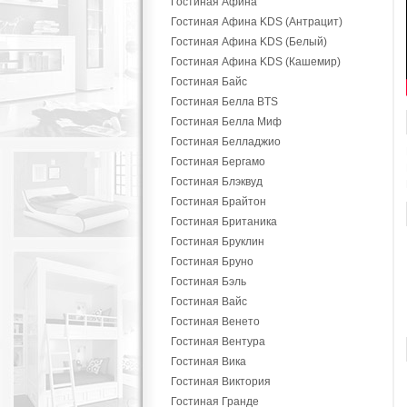
Гостиная Афина
Гостиная Афина KDS (Антрацит)
Гостиная Афина KDS (Белый)
Гостиная Афина KDS (Кашемир)
Гостиная Байс
Гостиная Белла BTS
Гостиная Белла Миф
Гостиная Белладжио
Гостиная Бергамо
Гостиная Блэквуд
Гостиная Брайтон
Гостиная Британика
Гостиная Бруклин
Гостиная Бруно
Гостиная Бэль
Гостиная Вайс
Гостиная Венето
Гостиная Вентура
Гостиная Вика
Гостиная Виктория
Гостиная Гранде