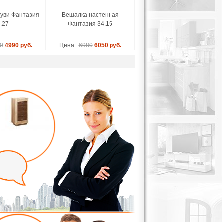
буви Фантазия
Вешалка настенная
.27
Фантазия 34.15
0
4990 руб.
Цена :
6980
6050 руб.