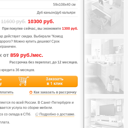
59х108х40 см
Дуб каньон/дуб кальяри
11600 руб.
10300 руб.
При покупке сейчас, вы экономите
1300 руб.
ар действует скидка. Выбирали "Комод
едорого? Можно купить дешево! Срок
ограничен.
ж от
859 руб./мес.
Рассрочка без переплат, до 12 месяцев.
 кредита 36 месяцев.
оплатить
Как заказать в рассрочку
яется по всей России. В Санкт-Петербурге и
вается услуга по сборке мебели.
з со склада в СПб.
Подробно о доставке
.
плата.