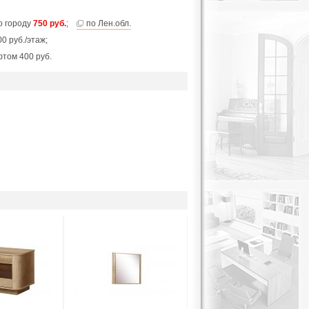
по городу
750 руб.
;
по Лен.обл.
0 руб./этаж;
фтом 400 руб.