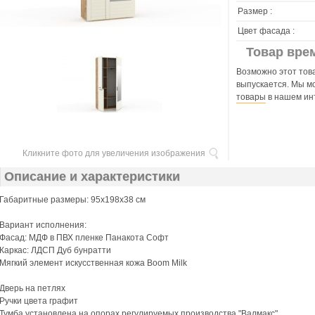
Размер :
Цвет фасада :
Товар вре
Возможно этот това
выпускается. Мы м
товары
в нашем ин
Кликните фото для увеличения изображения
Описание и характеристики
Габаритные размеры: 95х198х38 см
Вариант исполнения:
Фасад: МДФ в ПВХ пленке Панакота Софт
Каркас: ЛДСП Дуб бунратти
Мягкий элемент искусственная кожа Boom Milk
Дверь на петлях
Ручки цвета графит
Тумба установлена на опорах регулируемых производства "Валмакс"