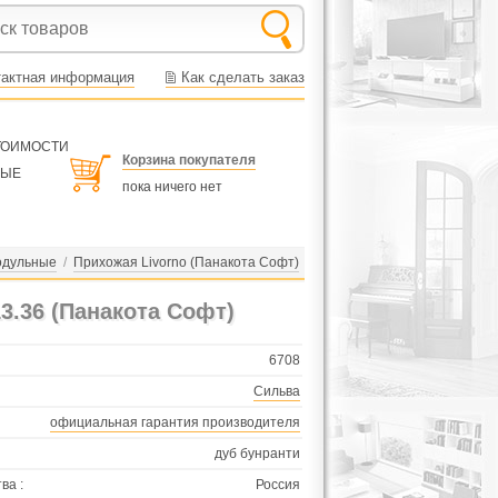
тактная информация
Как сделать заказ
СТОИМОСТИ
Корзина покупателя
НЫЕ
пока ничего нет
одульные
/
Прихожая Livorno (Панакота Софт)
3.36 (Панакота Софт)
6708
Сильва
официальная гарантия производителя
дуб бунранти
ва :
Россия