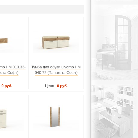
rno НМ 013.33-
Тумба для обуви Livorno НМ
кота Софт)
040.72 (Панакота Софт)
:
0 руб.
Цена :
0 руб.