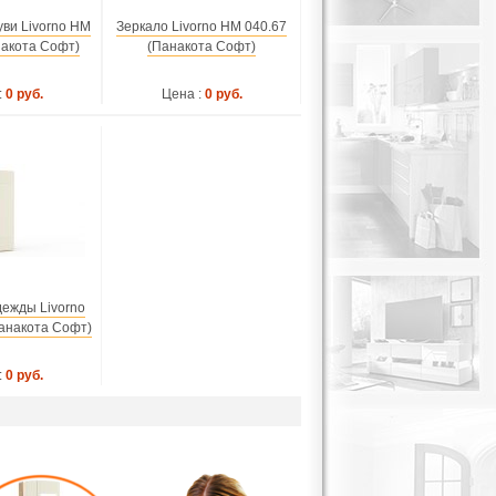
уви Livorno НМ
Зеркало Livorno НМ 040.67
накота Софт)
(Панакота Софт)
:
0 руб.
Цена :
0 руб.
ежды Livorno
анакота Софт)
:
0 руб.